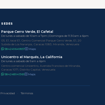
SEDES
Parque Cerro Verde, El Cafetal
De lunes a sabado de 10am a 7pm | Domingos de 11:30am a 6pm
05, E1, local E1, Centro Comercial Parque Cerro Verde, E1, 20
Subida de Los Naranjos, Caracas 1083, Miranda, Venezuela
584249649857
Maps
Unicentro el Marqués, La California
De lunes a sabado de 9am a 6pm
Centro comercial Unicentro, Avenida Francisco de Miranda,
Caracas 1071, Distrito Capital, Venezuela
584248941369
Maps
Privacidad
·
Términos