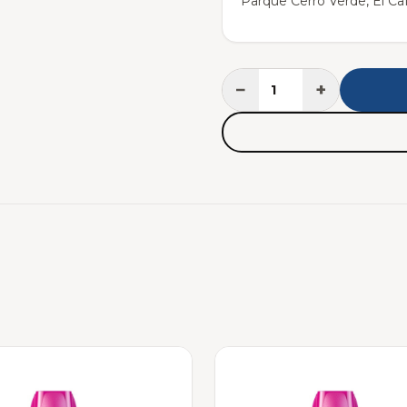
Parque Cerro Verde, El Caf
−
+