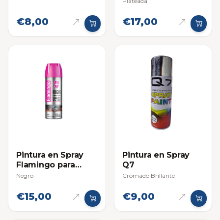
Plateada
€8,00
€17,00
Pintura en Spray
Pintura en Spray
Flamingo para
Q7
Altas Temperaturas
Negro
Cromado Brillante
€15,00
€9,00