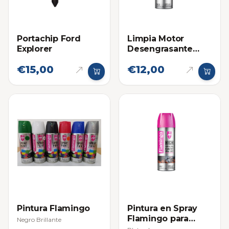
Portachip Ford
Limpia Motor
Explorer
Desengrasante
Espuma Flamingo
€15,00
€12,00
650ml
Pintura Flamingo
Pintura en Spray
Flamingo para
Negro Brillante
Altas Temperaturas