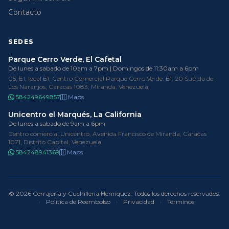
Contacto
SEDES
Parque Cerro Verde, El Cafetal
De lunes a sabado de 10am a 7pm | Domingos de 11:30am a 6pm
05, E1, local E1, Centro Comercial Parque Cerro Verde, E1, 20 Subida de
Los Naranjos, Caracas 1083, Miranda, Venezuela
584249649857
Maps
Unicentro el Marqués, La California
De lunes a sabado de 9am a 6pm
Centro comercial Unicentro, Avenida Francisco de Miranda, Caracas
1071, Distrito Capital, Venezuela
584248941369
Maps
© 2026 Cerrajería y Cuchillería Henríquez. Todos los derechos reservados.
·
Política de Reembolso
·
Privacidad
·
Términos