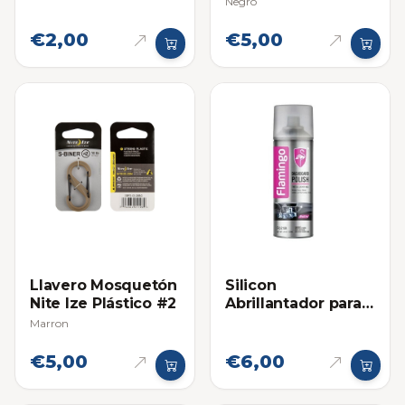
Negro
€2,00
€5,00
Llavero Mosquetón
Silicon
Nite Ize Plástico #2
Abrillantador para
Plásticos Flamingo
Marron
220ml
€5,00
€6,00