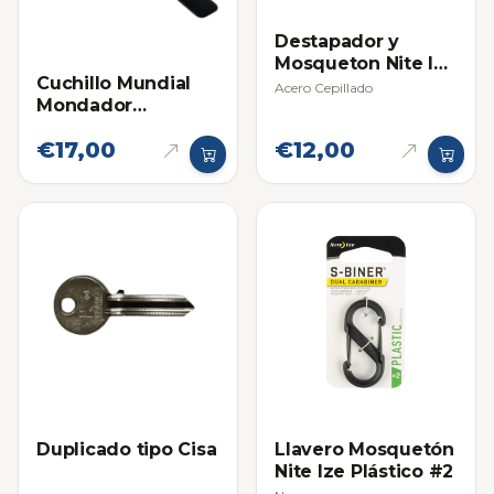
Destapador y
Mosqueton Nite Ize
Cuchillo Mundial
Acero Inox
Acero Cepillado
Mondador
(Llavero)
(puntilla) de 4
€17,00
€12,00
Pulgadas
Duplicado tipo Cisa
Llavero Mosquetón
Nite Ize Plástico #2