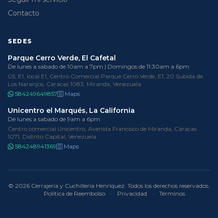
Contacto
SEDES
Parque Cerro Verde, El Cafetal
De lunes a sabado de 10am a 7pm | Domingos de 11:30am a 6pm
05, E1, local E1, Centro Comercial Parque Cerro Verde, E1, 20 Subida de
Los Naranjos, Caracas 1083, Miranda, Venezuela
584249649857
Maps
Unicentro el Marqués, La California
De lunes a sabado de 9am a 6pm
Centro comercial Unicentro, Avenida Francisco de Miranda, Caracas
1071, Distrito Capital, Venezuela
584248941369
Maps
© 2026 Cerrajería y Cuchillería Henríquez. Todos los derechos reservados.
·
Política de Reembolso
·
Privacidad
·
Términos