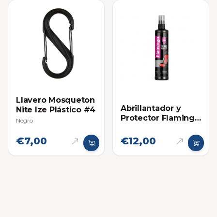
Llavero Mosqueton
Abrillantador y
Nite Ize Plástico #4
Protector Flamingo
Negro
en Spray para
Plasticos, Cueros y
€7,00
€12,00
Cauchos 295ml