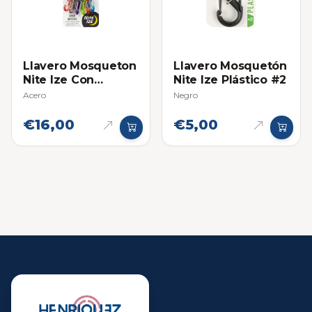
Llavero Mosqueton
Llavero Mosquetón
Nite Ize Con
Nite Ize Plástico #2
Destapador
Acero
Negro
€16,00
€5,00