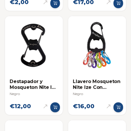
€2,00
€17,00
Destapador y
Llavero Mosqueton
Mosqueton Nite Ize
Nite Ize Con
Acero Inox
Destapador
Negro
Negro
(Llavero)
€12,00
€16,00