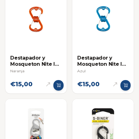
Destapador y
Destapador y
Mosqueton Nite Ize
Mosqueton Nite Ize
Acero Inox
Acero Inox
Naranja
Azul
(Llavero)
(Llavero)
€15,00
€15,00