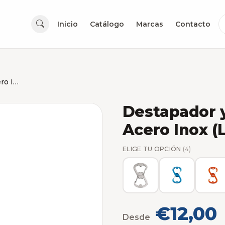
Inicio
Catálogo
Marcas
Contacto
Destapador y Mosqueton Nite Ize Acero Inox (Llavero)
Destapador 
Acero Inox (
ELIGE TU OPCIÓN
(4)
€12,00
Desde