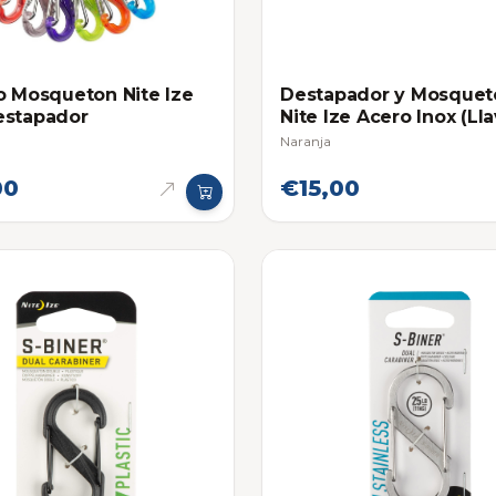
o Mosqueton Nite Ize
Destapador y Mosquet
estapador
Nite Ize Acero Inox (Ll
Naranja
00
€15,00