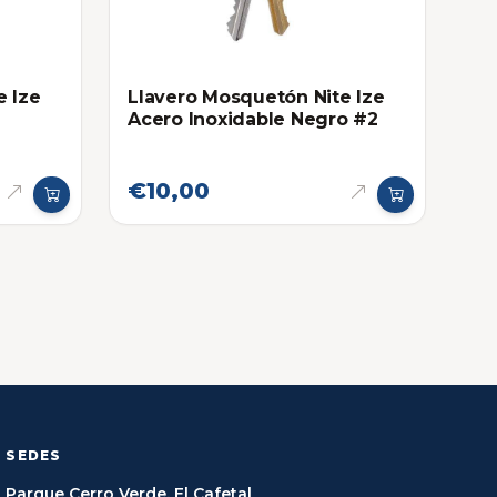
e Ize
Llavero Mosquetón Nite Ize
Acero Inoxidable Negro #2
€10,00
SEDES
Parque Cerro Verde, El Cafetal