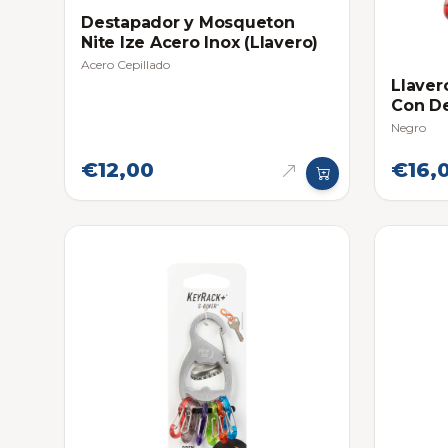
Destapador y Mosqueton
Nite Ize Acero Inox (Llavero)
Acero Cepillado
Llaver
Con D
Negro
€12,00
€16,