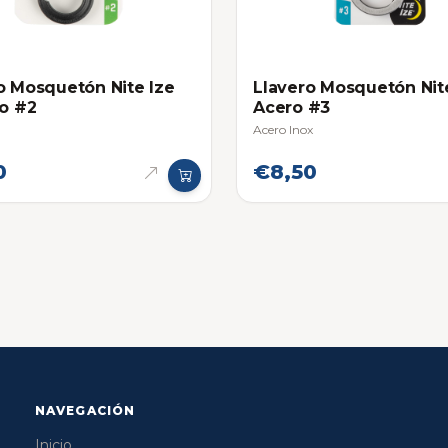
o Mosquetón Nite Ize
Llavero Mosquetón Nit
co #2
Acero #3
Acero Inox
0
€8,50
NAVEGACIÓN
Inicio