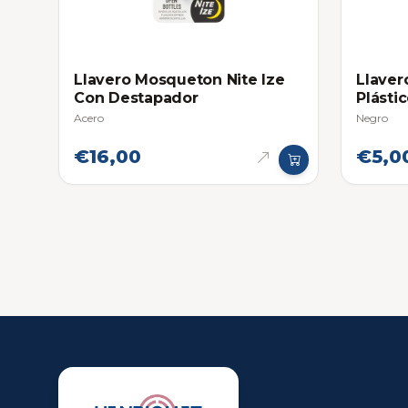
Llavero Mosqueton Nite Ize
Llaver
Con Destapador
Plásti
Acero
Negro
€16,00
€5,0