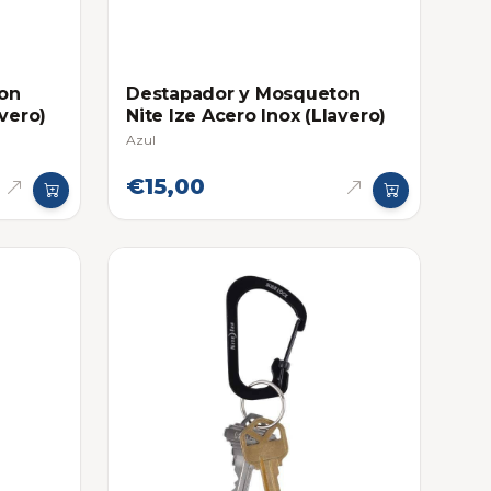
on
Destapador y Mosqueton
avero)
Nite Ize Acero Inox (Llavero)
Azul
€15,00