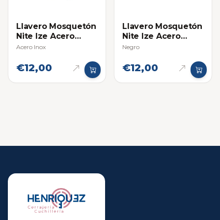
Llavero Mosquetón
Llavero Mosquetón
Nite Ize Acero
Nite Ize Acero
Inoxidable #3
Inoxidable #3
Acero Inox
Negro
€12,00
€12,00