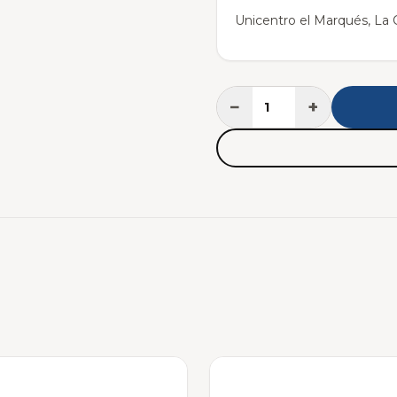
Unicentro el Marqués, La C
−
+