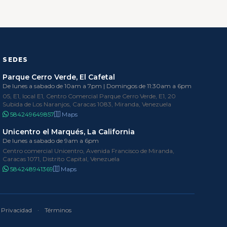
SEDES
Parque Cerro Verde, El Cafetal
De lunes a sabado de 10am a 7pm | Domingos de 11:30am a 6pm
05, E1, local E1, Centro Comercial Parque Cerro Verde, E1, 20
Subida de Los Naranjos, Caracas 1083, Miranda, Venezuela
584249649857
Maps
Unicentro el Marqués, La California
De lunes a sabado de 9am a 6pm
Centro comercial Unicentro, Avenida Francisco de Miranda,
Caracas 1071, Distrito Capital, Venezuela
584248941369
Maps
Privacidad
·
Términos