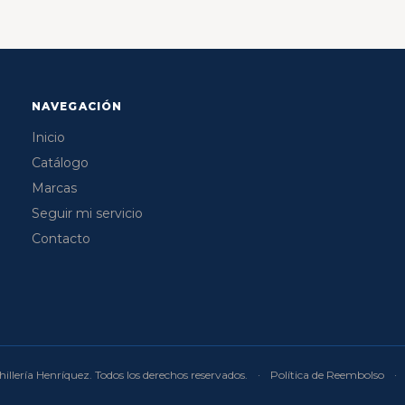
NAVEGACIÓN
Inicio
Catálogo
Marcas
Seguir mi servicio
Contacto
illería Henríquez. Todos los derechos reservados.
·
Política de Reembolso
·