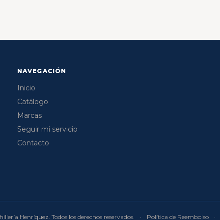
NAVEGACIÓN
Inicio
Catálogo
Marcas
Seguir mi servicio
Contacto
illería Henríquez. Todos los derechos reservados.
·
Política de Reembolso
·