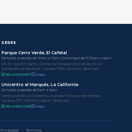
SEDES
Parque Cerro Verde, El Cafetal
De lunes a sabado de 10am a 7pm | Domingos de 11:30am a 6pm
05, E1, local E1, Centro Comercial Parque Cerro Verde, E1, 20
Subida de Los Naranjos, Caracas 1083, Miranda, Venezuela
584249649857
Maps
Unicentro el Marqués, La California
De lunes a sabado de 9am a 6pm
Centro comercial Unicentro, Avenida Francisco de Miranda,
Caracas 1071, Distrito Capital, Venezuela
584248941369
Maps
Privacidad
·
Términos