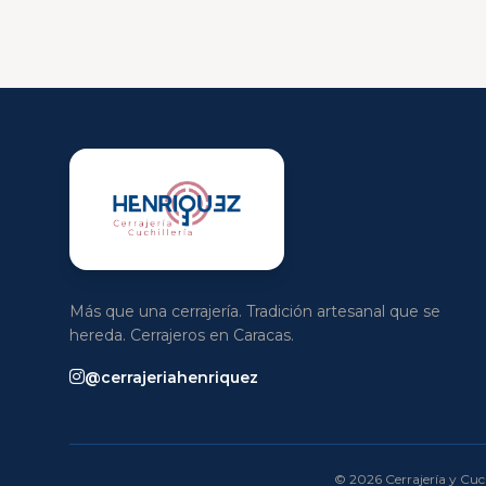
Más que una cerrajería. Tradición artesanal que se
hereda. Cerrajeros en Caracas.
@cerrajeriahenriquez
© 2026 Cerrajería y Cuch