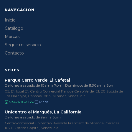
NAVEGACIÓN
Inicio
Catálogo
Marcas
Seguir mi servicio
Contacto
SEDES
Parque Cerro Verde, El Cafetal
De lunes a sabado de 10am a 7pm | Domingos de 11:30am a 6pm
05, E1, local E1, Centro Comercial Parque Cerro Verde, E1, 20 Subida de
Los Naranjos, Caracas 1083, Miranda, Venezuela
584249649857
Maps
Unicentro el Marqués, La California
De lunes a sabado de 9am a 6pm
Centro comercial Unicentro, Avenida Francisco de Miranda, Caracas
1071, Distrito Capital, Venezuela