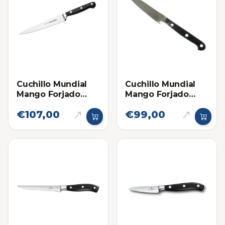
Cuchillo Mundial
Cuchillo Mundial
Mango Forjado
Mango Forjado
Puntilla de 3
Puntilla 6 Pulgadas
€107,00
€99,00
Pulgadas y 1/2