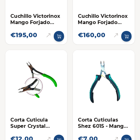
Cuchillo Victorinox
Cuchillo Victorinox
Mango Forjado
Mango Forjado
Deshuesador
Puntilla
€195,00
€160,00
Corta Cuticula
Corta Cuticulas
Super Crystal
Shez 6015 - Mango
Mango De Goma
con Goma
€12,00
€7,00