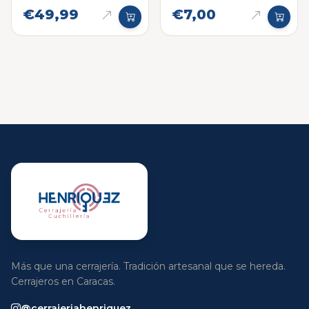
€49,99
€7,00
Más que una cerrajería. Tradición artesanal que se hereda.
Cerrajeros en Caracas.
@cerrajeriahenriquez