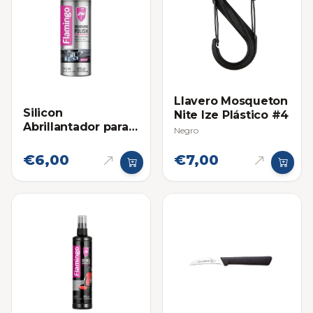
Llavero Mosqueton
Silicon
Nite Ize Plástico #4
Abrillantador para
Negro
Plásticos Flamingo
220ml
€6,00
€7,00