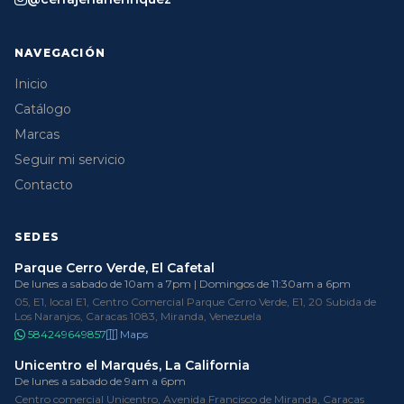
NAVEGACIÓN
Inicio
Catálogo
Marcas
Seguir mi servicio
Contacto
SEDES
Parque Cerro Verde, El Cafetal
De lunes a sabado de 10am a 7pm | Domingos de 11:30am a 6pm
05, E1, local E1, Centro Comercial Parque Cerro Verde, E1, 20 Subida de
Los Naranjos, Caracas 1083, Miranda, Venezuela
584249649857
Maps
Unicentro el Marqués, La California
De lunes a sabado de 9am a 6pm
Centro comercial Unicentro, Avenida Francisco de Miranda, Caracas