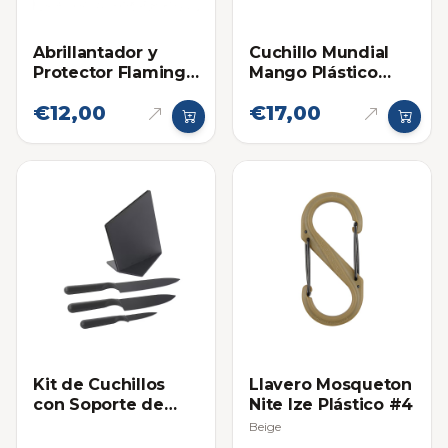
Abrillantador y
Cuchillo Mundial
Protector Flamingo
Mango Plástico
en Spray para
Curvo (3 Pulgadas)
€12,00
€17,00
Plasticos, Cueros y
Cauchos 295ml
Kit de Cuchillos
Llavero Mosqueton
con Soporte de
Nite Ize Plástico #4
Plástico Ikea
Beige
Jamfora