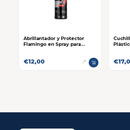
Abrillantador y Protector
Cuchil
Flamingo en Spray para
Plásti
Plasticos, Cueros y Cauchos
295ml
€12,00
€17,