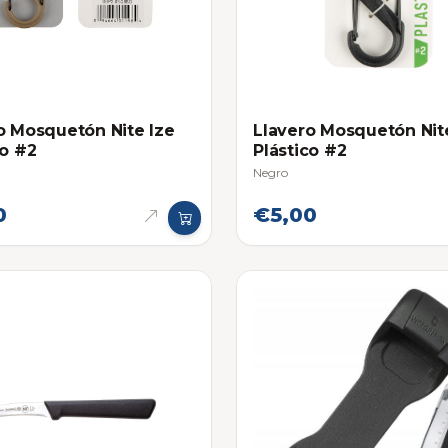
o Mosquetón Nite Ize
Llavero Mosquetón Nit
co #2
Plástico #2
Negro
0
€5,00