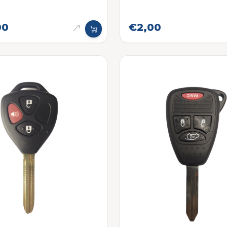
00
€2,00