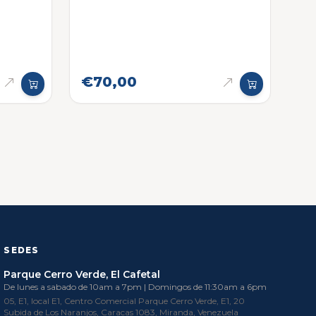
€70,00
SEDES
Parque Cerro Verde, El Cafetal
De lunes a sabado de 10am a 7pm | Domingos de 11:30am a 6pm
05, E1, local E1, Centro Comercial Parque Cerro Verde, E1, 20
Subida de Los Naranjos, Caracas 1083, Miranda, Venezuela