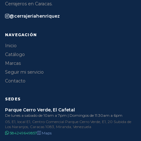
Cerrajeros en Caracas.
@cerrajeriahenriquez
NAVEGACIÓN
Inicio
Catálogo
Marcas
Seguir mi servicio
Contacto
SEDES
Parque Cerro Verde, El Cafetal
De lunes a sabado de 10am a 7pm | Domingos de 11:30am a 6pm
05, E1, local E1, Centro Comercial Parque Cerro Verde, E1, 20 Subida de
Los Naranjos, Caracas 1083, Miranda, Venezuela
584249649857
Maps