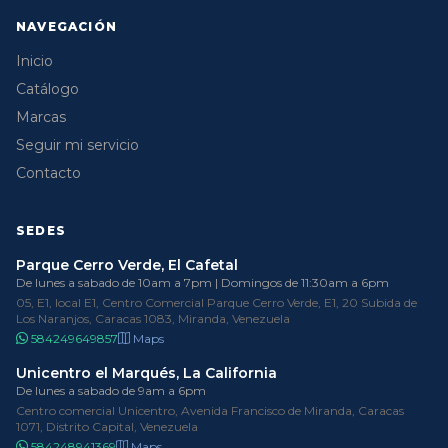
NAVEGACIÓN
Inicio
Catálogo
Marcas
Seguir mi servicio
Contacto
SEDES
Parque Cerro Verde, El Cafetal
De lunes a sabado de 10am a 7pm | Domingos de 11:30am a 6pm
05, E1, local E1, Centro Comercial Parque Cerro Verde, E1, 20 Subida de
Los Naranjos, Caracas 1083, Miranda, Venezuela
584249649857
Maps
Unicentro el Marqués, La California
De lunes a sabado de 9am a 6pm
Centro comercial Unicentro, Avenida Francisco de Miranda, Caracas
1071, Distrito Capital, Venezuela
584248941369
Maps