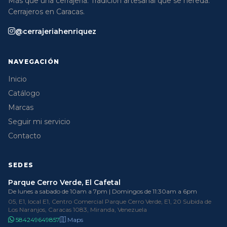
Más que una cerrajería. Tradición artesanal que se hereda.
Cerrajeros en Caracas.
@cerrajeriahenriquez
NAVEGACIÓN
Inicio
Catálogo
Marcas
Seguir mi servicio
Contacto
SEDES
Parque Cerro Verde, El Cafetal
De lunes a sabado de 10am a 7pm | Domingos de 11:30am a 6pm
05, E1, local E1, Centro Comercial Parque Cerro Verde, E1, 20 Subida de
Los Naranjos, Caracas 1083, Miranda, Venezuela
584249649857
Maps