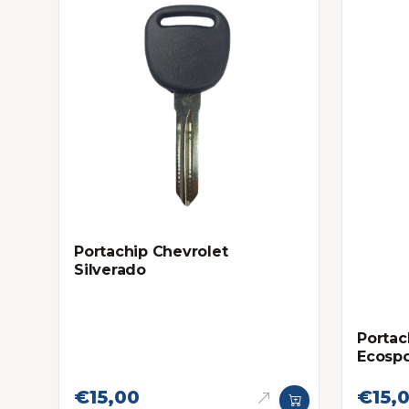
Portachip Chevrolet
Silverado
Portac
Ecospo
€15,00
€15,