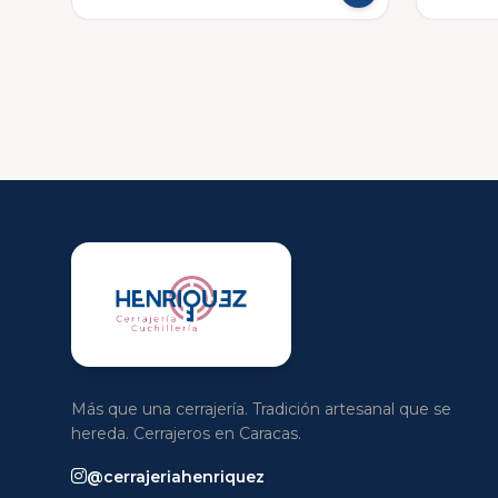
Más que una cerrajería. Tradición artesanal que se
hereda. Cerrajeros en Caracas.
@cerrajeriahenriquez