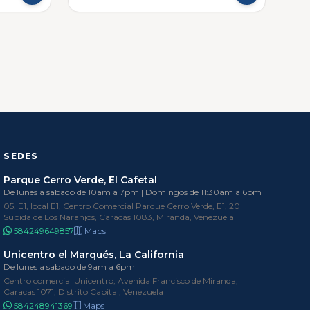
SEDES
Parque Cerro Verde, El Cafetal
De lunes a sabado de 10am a 7pm | Domingos de 11:30am a 6pm
05, E1, local E1, Centro Comercial Parque Cerro Verde, E1, 20
Subida de Los Naranjos, Caracas 1083, Miranda, Venezuela
584249649857
Maps
Unicentro el Marqués, La California
De lunes a sabado de 9am a 6pm
Centro comercial Unicentro, Avenida Francisco de Miranda,
Caracas 1071, Distrito Capital, Venezuela
584248941369
Maps