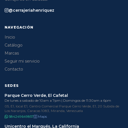
@cerrajeriahenriquez
NAVEGACIÓN
Inicio
Catálogo
Marcas
Seguir mi servicio
Contacto
SEDES
Parque Cerro Verde, El Cafetal
De lunes a sabado de 10am a 7pm | Domingos de 11:30am a 6pm
05, E1, local E1, Centro Comercial Parque Cerro Verde, E1, 20 Subida de
Los Naranjos, Caracas 1083, Miranda, Venezuela
584249649857
Maps
Unicentro el Marqués, La California