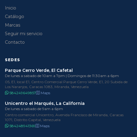
Inicio
Catálogo
Marcas
Seguir mi servicio
Contacto
SEDES
Parque Cerro Verde, El Cafetal
De lunes a sabado de 10am a 7pm | Domingos de 11:30am a 6pm
05, E1, local E1, Centro Comercial Parque Cerro Verde, E1, 20 Subida de
Los Naranjos, Caracas 1083, Miranda, Venezuela
584249649857
Maps
Unicentro el Marqués, La California
De lunes a sabado de 9am a 6pm
Centro comercial Unicentro, Avenida Francisco de Miranda, Caracas
1071, Distrito Capital, Venezuela
584248941369
Maps