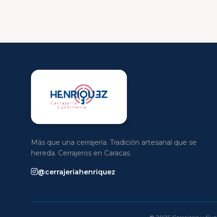
Más que una cerrajería. Tradición artesanal que se
hereda. Cerrajeros en Caracas.
@cerrajeriahenriquez