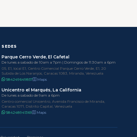
SEDES
Parque Cerro Verde, El Cafetal
De lunes a sabado de 10am a 7pm | Domingos de 11:30am a 6pm
05, E1, local E1, Centro Comercial Parque Cerro Verde, E1, 20
Subida de Los Naranjos, Caracas 1083, Miranda, Venezuela
584249649857
Maps
Unicentro el Marqués, La California
De lunes a sabado de 9am a 6pm
Centro comercial Unicentro, Avenida Francisco de Miranda,
Caracas 1071, Distrito Capital, Venezuela
584248941369
Maps