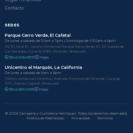
Contacto
SEDES
Parque Cerro Verde, El Cafetal
De lunes a sabado de 10am a 7pm | Domingos de 11:30am a 6pm
05, E1, local E1, Centro Comercial Parque Cerro Verde, E1, 20 Subida de
Los Naranjos, Caracas 1083, Miranda, Venezuela
584249649857
Maps
Unicentro el Marqués, La California
De lunes a sabado de 9am a 6pm
Centro comercial Unicentro, Avenida Francisco de Miranda, Caracas
1071, Distrito Capital, Venezuela
584248941369
Maps
© 2026 Cerrajería y Cuchillería Henríquez. Todos los derechos reservados.
·
Política de Reembolso
·
Privacidad
·
Términos