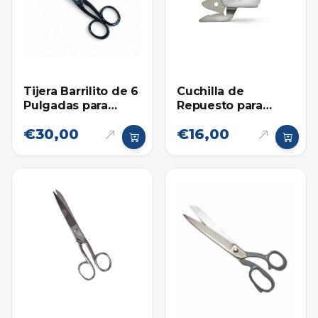
Tijera Barrilito de 6
Cuchilla de
Pulgadas para
Repuesto para
Telas, Costura,
Tijera Eléctrica Pink
€30,00
€16,00
Sastreria
Power - Papel y
Telas