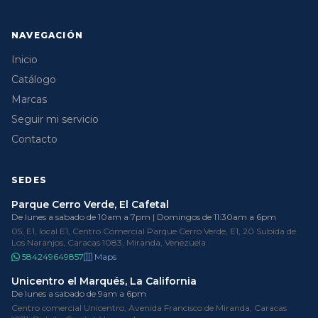
NAVEGACIÓN
Inicio
Catálogo
Marcas
Seguir mi servicio
Contacto
SEDES
Parque Cerro Verde, El Cafetal
De lunes a sabado de 10am a 7pm | Domingos de 11:30am a 6pm
05, E1, local E1, Centro Comercial Parque Cerro Verde, E1, 20 Subida de
Los Naranjos, Caracas 1083, Miranda, Venezuela
584249649857
Maps
Unicentro el Marqués, La California
De lunes a sabado de 9am a 6pm
Centro comercial Unicentro, Avenida Francisco de Miranda, Caracas