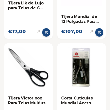
Tijera Lik de Lujo
para Telas de 6
Pulgadas
Tijera Mundial de
12 Pulgadas Para
Telas, Costura,
€17,00
€107,00
Sastrería
Tijera Victorinox
Corta Cutículas
Para Telas Multiuso
Mundial Acero
23cm
Inoxidable 722-PR