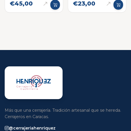
€45,00
€23,00
Más que una cerrajería. Tradición artesanal que se hereda.
Cerrajeros en Caracas.
@cerrajeriahenriquez