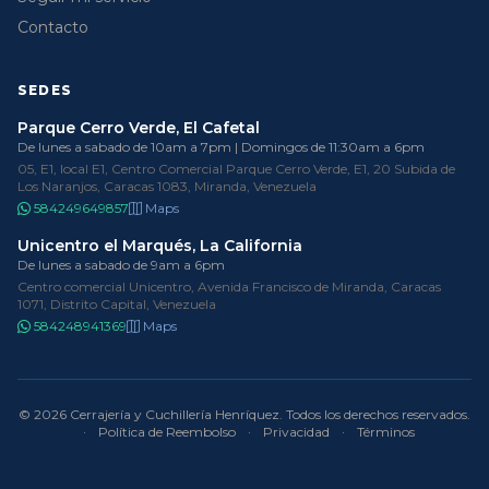
Contacto
SEDES
Parque Cerro Verde, El Cafetal
De lunes a sabado de 10am a 7pm | Domingos de 11:30am a 6pm
05, E1, local E1, Centro Comercial Parque Cerro Verde, E1, 20 Subida de
Los Naranjos, Caracas 1083, Miranda, Venezuela
584249649857
Maps
Unicentro el Marqués, La California
De lunes a sabado de 9am a 6pm
Centro comercial Unicentro, Avenida Francisco de Miranda, Caracas
1071, Distrito Capital, Venezuela
584248941369
Maps
© 2026 Cerrajería y Cuchillería Henríquez. Todos los derechos reservados.
·
Política de Reembolso
·
Privacidad
·
Términos