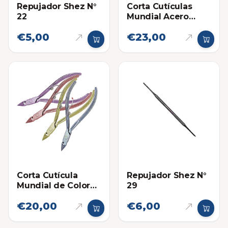
Repujador Shez N°
Corta Cutículas
22
Mundial Acero
Inoxidable 722-PR
€5,00
€23,00
Corta Cutícula
Repujador Shez N°
Mundial de Colores
29
577-CL
€20,00
€6,00