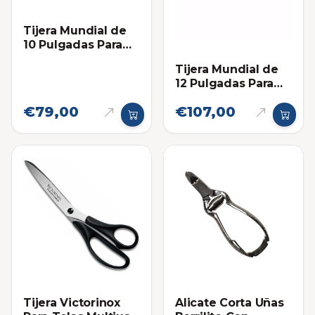
Tijera Mundial de
10 Pulgadas Para
Telas, Costura,
Tijera Mundial de
Sastrería
12 Pulgadas Para
Telas, Costura,
€79,00
€107,00
Sastrería
Alicate Corta Uñas
Tijera Victorinox