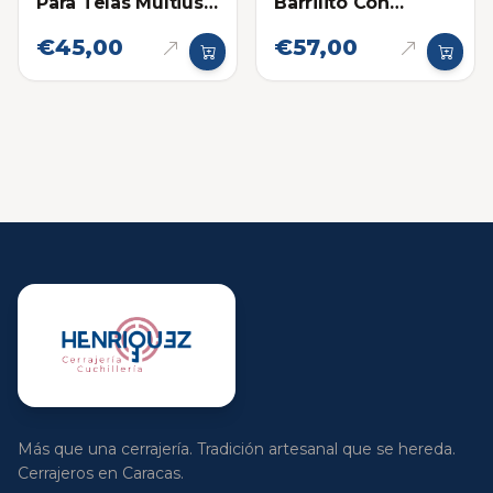
Barrilito Con
Para Telas Multiuso
Resorte Pequeño
23cm
€45,00
€57,00
Más que una cerrajería. Tradición artesanal que se hereda.
Cerrajeros en Caracas.