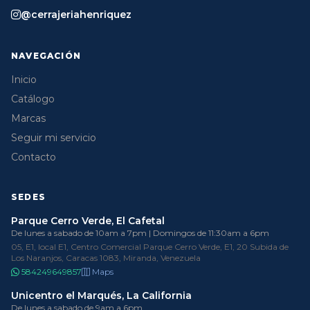
@cerrajeriahenriquez
NAVEGACIÓN
Inicio
Catálogo
Marcas
Seguir mi servicio
Contacto
SEDES
Parque Cerro Verde, El Cafetal
De lunes a sabado de 10am a 7pm | Domingos de 11:30am a 6pm
05, E1, local E1, Centro Comercial Parque Cerro Verde, E1, 20 Subida de
Los Naranjos, Caracas 1083, Miranda, Venezuela
584249649857
Maps
Unicentro el Marqués, La California
De lunes a sabado de 9am a 6pm