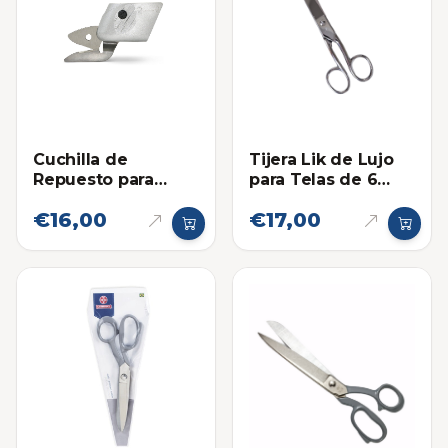
Cuchilla de
Tijera Lik de Lujo
Repuesto para
para Telas de 6
Tijera Eléctrica Pink
Pulgadas
€16,00
€17,00
Power - Papel y
Telas