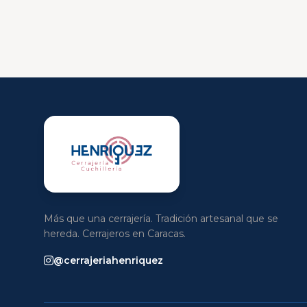
Más que una cerrajería. Tradición artesanal que se
hereda. Cerrajeros en Caracas.
@cerrajeriahenriquez