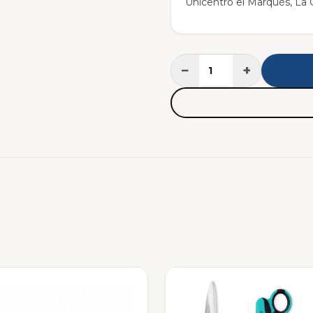
Unicentro el Marqués, La C
−
+