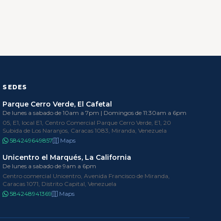
SEDES
Parque Cerro Verde, El Cafetal
De lunes a sabado de 10am a 7pm | Domingos de 11:30am a 6pm
05, E1, local E1, Centro Comercial Parque Cerro Verde, E1, 20
Subida de Los Naranjos, Caracas 1083, Miranda, Venezuela
584249649857
Maps
Unicentro el Marqués, La California
De lunes a sabado de 9am a 6pm
Centro comercial Unicentro, Avenida Francisco de Miranda,
Caracas 1071, Distrito Capital, Venezuela
584248941369
Maps