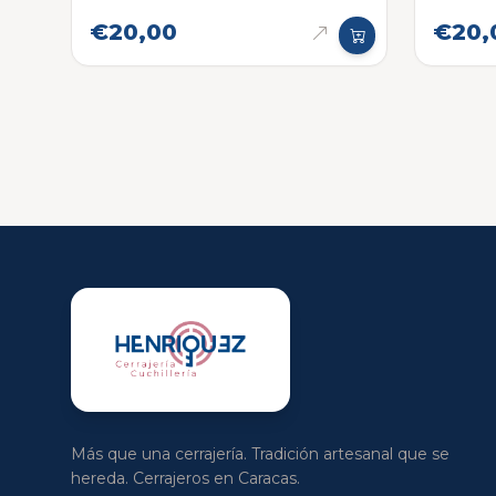
€20,00
€20,
Más que una cerrajería. Tradición artesanal que se
hereda. Cerrajeros en Caracas.