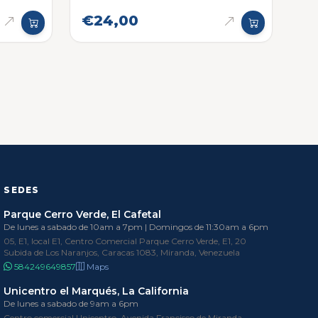
€24,00
SEDES
Parque Cerro Verde, El Cafetal
De lunes a sabado de 10am a 7pm | Domingos de 11:30am a 6pm
05, E1, local E1, Centro Comercial Parque Cerro Verde, E1, 20
Subida de Los Naranjos, Caracas 1083, Miranda, Venezuela
584249649857
Maps
Unicentro el Marqués, La California
De lunes a sabado de 9am a 6pm
Centro comercial Unicentro, Avenida Francisco de Miranda,