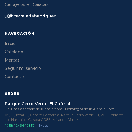
Cerrajeros en Caracas.
@cerrajeriahenriquez
NAVEGACIÓN
Inicio
Catálogo
Marcas
Seguir mi servicio
Contacto
SEDES
Parque Cerro Verde, El Cafetal
De lunes a sabado de 10am a 7pm | Domingos de 11:30am a 6pm
05, E1, local E1, Centro Comercial Parque Cerro Verde, E1, 20 Subida de
Los Naranjos, Caracas 1083, Miranda, Venezuela
584249649857
Maps