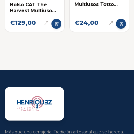
Multiusos Totto
Bolso CAT The
Chizal Rosada
Harvest Multiuso
Rojo
€129,00
€24,00
Más que una cerrajería. Tradición artesanal que se hereda.