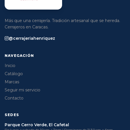
Más que una cerrajería. Tradición artesanal que se hereda.
Cerrajeros en Caracas.
@cerrajeriahenriquez
NAVEGACIÓN
Inicio
Catálogo
Marcas
Seguir mi servicio
Contacto
SEDES
Parque Cerro Verde, El Cafetal
De lunes a sabado de 10am a 7pm | Domingos de 11:30am a 6pm