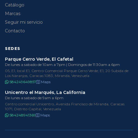
Catálogo
Marcas
Seguir mi servicio
Contacto
SEDES
Parque Cerro Verde, El Cafetal
De lunes a sabado de 10am a 7pm | Domingos de 11:30am a 6pm
05, E1, local E1, Centro Comercial Parque Cerro Verde, E1, 20 Subida de
Los Naranjos, Caracas 1083, Miranda, Venezuela
584249649857
Maps
Unicentro el Marqués, La California
De lunes a sabado de 9am a 6pm
Centro comercial Unicentro, Avenida Francisco de Miranda, Caracas
1071, Distrito Capital, Venezuela
584248941369
Maps