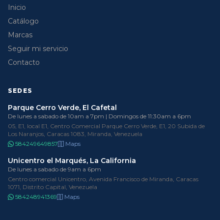
Inicio
Catálogo
Marcas
Seguir mi servicio
Contacto
SEDES
Parque Cerro Verde, El Cafetal
De lunes a sabado de 10am a 7pm | Domingos de 11:30am a 6pm
05, E1, local E1, Centro Comercial Parque Cerro Verde, E1, 20 Subida de
Los Naranjos, Caracas 1083, Miranda, Venezuela
584249649857
Maps
Unicentro el Marqués, La California
De lunes a sabado de 9am a 6pm
Centro comercial Unicentro, Avenida Francisco de Miranda, Caracas
1071, Distrito Capital, Venezuela
584248941369
Maps