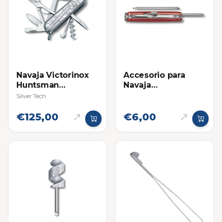
Accesorio para
Navaja Victorinox
Navaja
Huntsman
Multifuncional:
Multifuncional
Silver Tech
Bolígrafo Corto
Victorinox -
€125,00
€6,00
Repuesto