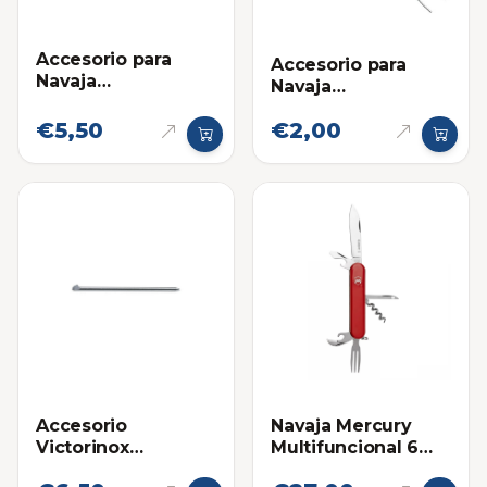
Accesorio para
Accesorio para
Navaja
Navaja
Multifuncional:
Multifuncional:
Destornillador
€5,50
€2,00
Pinza Victorinox
Victorinox
Accesorio
Navaja Mercury
Victorinox
Multifuncional 6
Boligrafo Lapicero
Funciones Roja