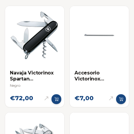
Navaja Victorinox
Accesorio
Spartan
Victorinox
Multifuncional
Boligrafo Lapicero
Negro
Grande para Navaja
Multifuncional
€72,00
€7,00
Swiss Champ