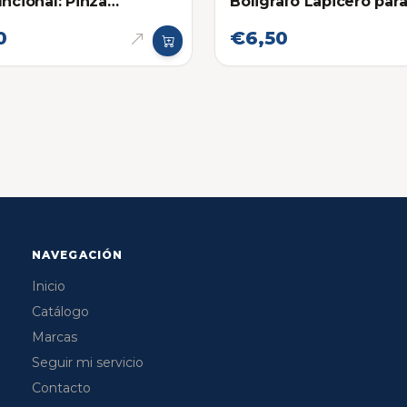
uncional: Pinza
Boligrafo Lapicero par
inox
Navaja Multifuncional
0
€6,50
NAVEGACIÓN
Inicio
Catálogo
Marcas
Seguir mi servicio
Contacto