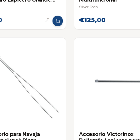
avaja Multifuncional
Silver Tech
 Champ
0
€125,00
rio para Navaja
Accesorio Victorinox