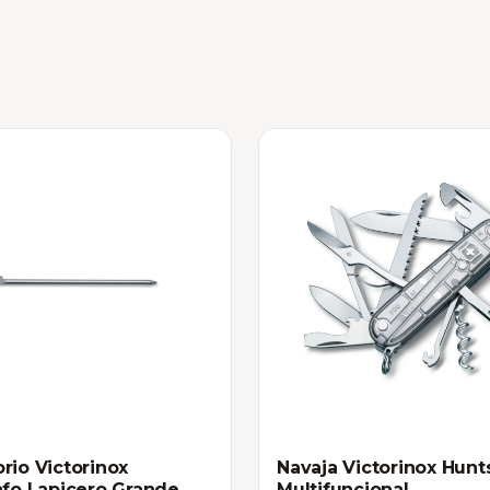
rio Victorinox
Navaja Victorinox Hun
afo Lapicero Grande
Multifuncional