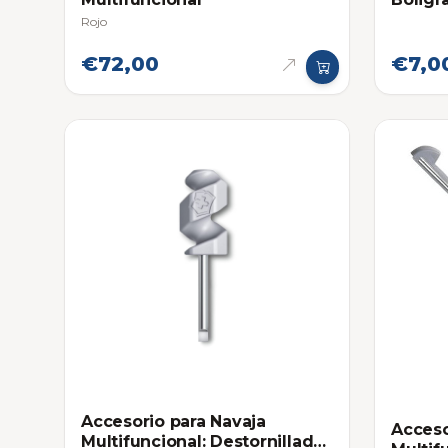
para N
Rojo
Swiss
€72,00
€7,0
Accesorio para Navaja
Acceso
Multifuncional: Destornillador