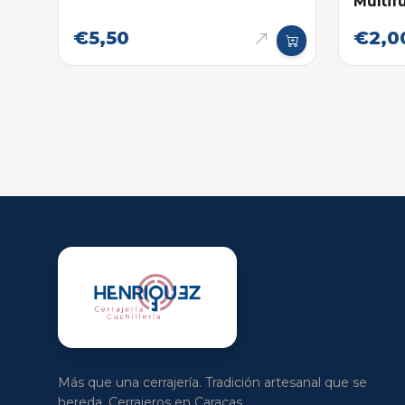
Multif
Victorinox
Victor
€5,50
€2,0
Más que una cerrajería. Tradición artesanal que se
hereda. Cerrajeros en Caracas.