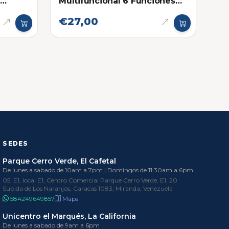
a
Multifuncional 6 Funciones
Roja
€27,00
SEDES
Parque Cerro Verde, El Cafetal
De lunes a sabado de 10am a 7pm | Domingos de 11:30am a 6pm
05, E1, local E1, Centro Comercial Parque Cerro Verde, E1, 20
Subida de Los Naranjos, Caracas 1083, Miranda, Venezuela
584249649857
Maps
Unicentro el Marqués, La California
De lunes a sabado de 9am a 6pm