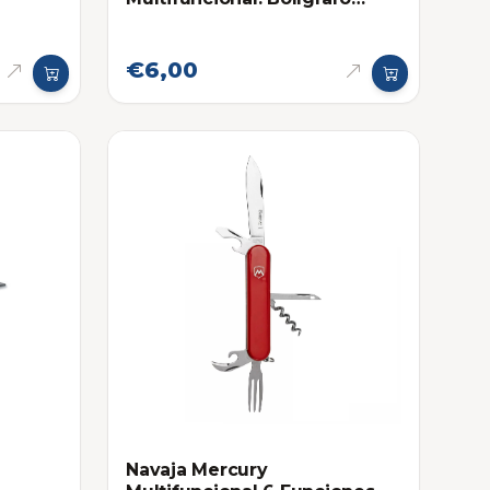
Corto Victorinox - Repuesto
€6,00
Navaja Mercury