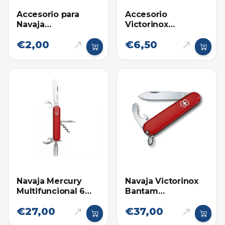
Accesorio para
Accesorio
Navaja
Victorinox
Multifuncional:
Boligrafo Lapicero
€2,00
€6,50
Pinza Victorinox
para Navaja
Multifuncional
Navaja Mercury
Navaja Victorinox
Multifuncional 6
Bantam
Funciones Roja
Multifuncional
€27,00
€37,00