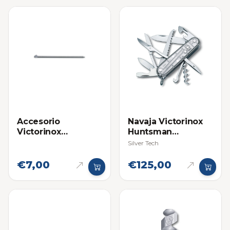
Accesorio
Navaja Victorinox
Victorinox
Huntsman
Boligrafo Lapicero
Multifuncional
Silver Tech
Grande para Navaja
Multifuncional
€7,00
€125,00
Swiss Champ