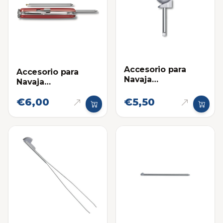
Accesorio para
Accesorio para
Navaja
Navaja
Multifuncional:
Multifuncional:
Destornillador
€6,00
€5,50
Bolígrafo Corto
Victorinox
Victorinox -
Repuesto