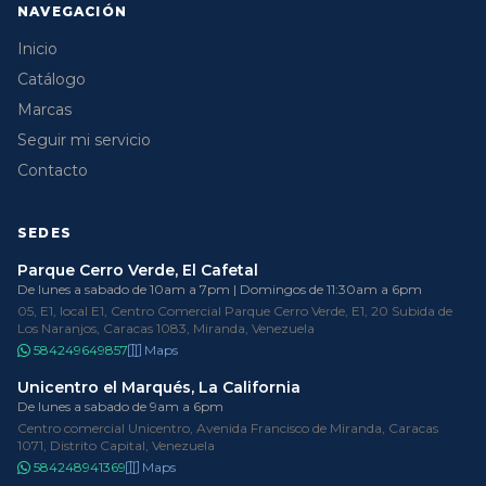
NAVEGACIÓN
Inicio
Catálogo
Marcas
Seguir mi servicio
Contacto
SEDES
Parque Cerro Verde, El Cafetal
De lunes a sabado de 10am a 7pm | Domingos de 11:30am a 6pm
05, E1, local E1, Centro Comercial Parque Cerro Verde, E1, 20 Subida de
Los Naranjos, Caracas 1083, Miranda, Venezuela
584249649857
Maps
Unicentro el Marqués, La California
De lunes a sabado de 9am a 6pm
Centro comercial Unicentro, Avenida Francisco de Miranda, Caracas
1071, Distrito Capital, Venezuela
584248941369
Maps