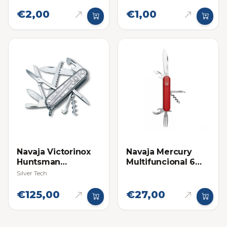
Multifuncional:
Mondadientes
€2,00
€1,00
Pinza Victorinox
Pequeño para
Navajas Mini
Navaja Victorinox
Navaja Mercury
Huntsman
Multifuncional 6
Multifuncional
Funciones Roja
Silver Tech
€125,00
€27,00