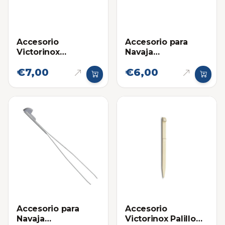
Accesorio para
Accesorio
Navaja
Victorinox
Multifuncional:
Boligrafo Lapicero
€7,00
€6,00
Bolígrafo Corto
Grande para Navaja
Victorinox -
Multifuncional
Repuesto
Swiss Champ
Accesorio para
Accesorio
Navaja
Victorinox Palillo