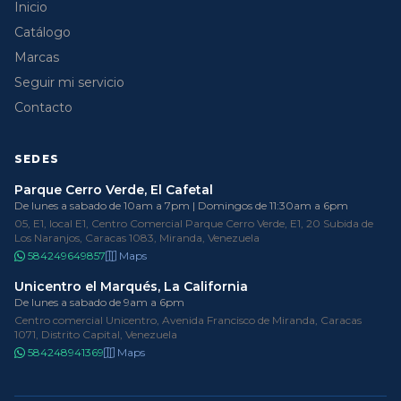
Inicio
Catálogo
Marcas
Seguir mi servicio
Contacto
SEDES
Parque Cerro Verde, El Cafetal
De lunes a sabado de 10am a 7pm | Domingos de 11:30am a 6pm
05, E1, local E1, Centro Comercial Parque Cerro Verde, E1, 20 Subida de
Los Naranjos, Caracas 1083, Miranda, Venezuela
584249649857
Maps
Unicentro el Marqués, La California
De lunes a sabado de 9am a 6pm
Centro comercial Unicentro, Avenida Francisco de Miranda, Caracas
1071, Distrito Capital, Venezuela
584248941369
Maps