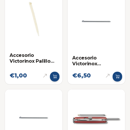
Accesorio
Accesorio
Victorinox Palillo
Victorinox
Mondadientes
Boligrafo Lapicero
Grande para
€1,00
€6,50
para Navaja
Navajas
Multifuncional