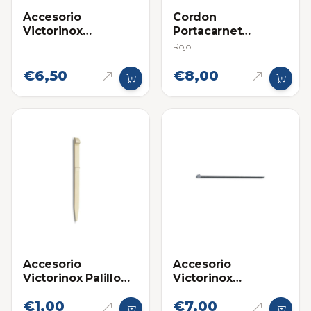
Accesorio
Cordon
Victorinox
Portacarnet
Boligrafo Lapicero
Victorinox
Rojo
para Navaja
Multifuncional
€6,50
€8,00
Accesorio
Accesorio
Victorinox Palillo
Victorinox
Mondadientes
Boligrafo Lapicero
€1,00
€7,00
Pequeño para
Grande para Navaja