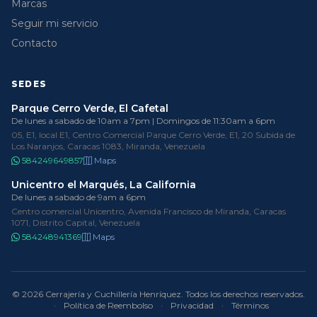
Marcas
Seguir mi servicio
Contacto
SEDES
Parque Cerro Verde, El Cafetal
De lunes a sabado de 10am a 7pm | Domingos de 11:30am a 6pm
05, E1, local E1, Centro Comercial Parque Cerro Verde, E1, 20 Subida de
Los Naranjos, Caracas 1083, Miranda, Venezuela
584249649857
Maps
Unicentro el Marqués, La California
De lunes a sabado de 9am a 6pm
Centro comercial Unicentro, Avenida Francisco de Miranda, Caracas
1071, Distrito Capital, Venezuela
584248941369
Maps
© 2026 Cerrajería y Cuchillería Henríquez. Todos los derechos reservados.
·
Política de Reembolso
·
Privacidad
·
Términos