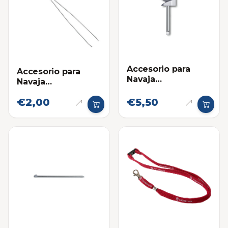
Accesorio para
Accesorio para
Navaja
Navaja
Multifuncional:
Multifuncional:
Destornillador
€2,00
€5,50
Pinza Victorinox
Victorinox