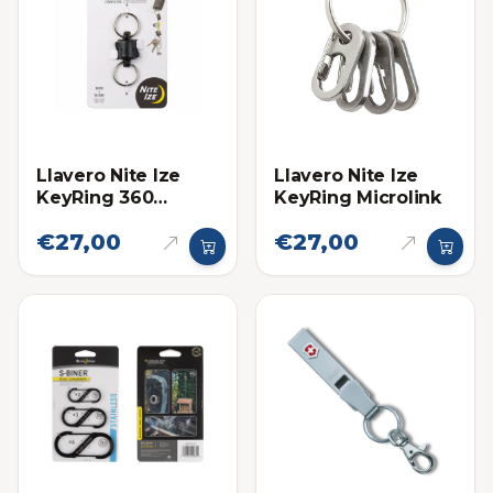
Llavero Nite Ize
Llavero Nite Ize
KeyRing 360
KeyRing Microlink
Conector
€27,00
€27,00
Magnetico
Desplegable