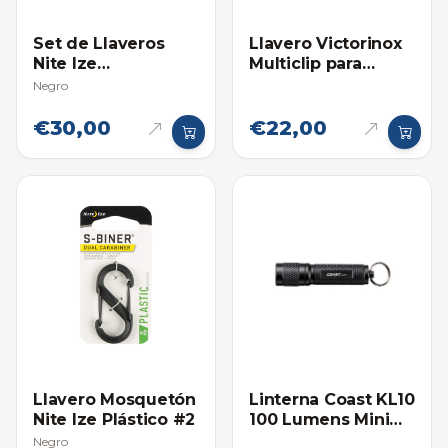
Set de Llaveros
Llavero Victorinox
Nite Ize
Multiclip para
(Carabineros)
Cinturon
Negro
€30,00
€22,00
Llavero Mosquetón
Linterna Coast KL10
Nite Ize Plástico #2
100 Lumens Mini
Llavero
Negro