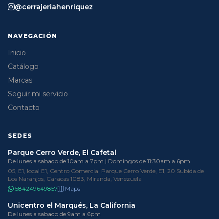
@cerrajeriahenriquez
NAVEGACIÓN
Inicio
Catálogo
Marcas
Seguir mi servicio
Contacto
SEDES
Parque Cerro Verde, El Cafetal
De lunes a sabado de 10am a 7pm | Domingos de 11:30am a 6pm
05, E1, local E1, Centro Comercial Parque Cerro Verde, E1, 20 Subida de
Los Naranjos, Caracas 1083, Miranda, Venezuela
584249649857
Maps
Unicentro el Marqués, La California
De lunes a sabado de 9am a 6pm