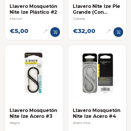
Llavero Mosquetón
Llavero Nite Ize Pie
Nite Ize Plástico #2
Grande (Con
Separadores)
Marron
Colores
€5,00
€32,00
Llavero Mosquetón
Llavero Mosquetón
Nite Ize Acero #3
Nite Ize Acero #4
Negro
Acero Inox