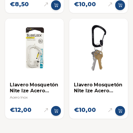
€8,50
€10,00
Llavero Mosquetón
Llavero Mosquetón
Nite Ize Acero
Nite Ize Acero
Inoxidable #3
Inoxidable Negro
Acero Inox
#2
€12,00
€10,00