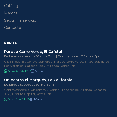
Catálogo
Marcas
Seguir mi servicio
Contacto
SEDES
Parque Cerro Verde, El Cafetal
De lunes a sabado de 10am a 7pm | Domingos de 11:30am a 6pm
05, E1, local E1, Centro Comercial Parque Cerro Verde, E1, 20 Subida de
Los Naranjos, Caracas 1083, Miranda, Venezuela
584249649857
Maps
Unicentro el Marqués, La California
De lunes a sabado de 9am a 6pm
Centro comercial Unicentro, Avenida Francisco de Miranda, Caracas
1071, Distrito Capital, Venezuela
584248941369
Maps