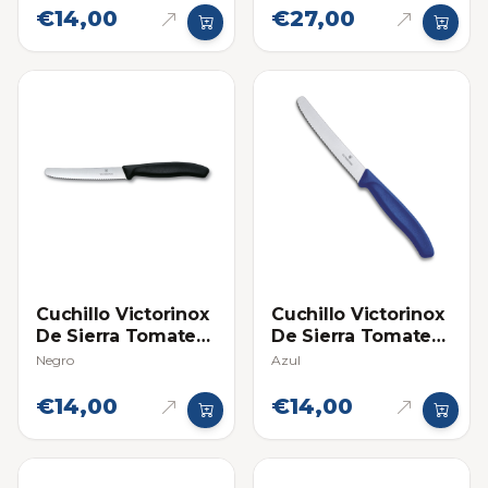
€14,00
€27,00
Cuchillo Victorinox
Cuchillo Victorinox
De Sierra Tomatero
De Sierra Tomatero
- Individual
- Individual
Negro
Azul
€14,00
€14,00