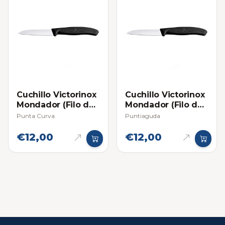
Cuchillo Victorinox
Cuchillo Victorinox
Mondador (Filo de
Mondador (Filo de
Sierra) - Individual
Sierra) - Individual
Punta Curva
Puntiaguda
€12,00
€12,00