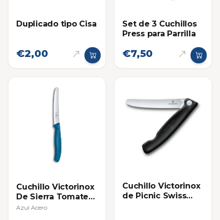
Duplicado tipo Cisa
Set de 3 Cuchillos
Press para Parrilla
€2,00
€7,50
Cuchillo Victorinox
Cuchillo Victorinox
de Picnic Swiss
De Sierra Tomatero
Classic Plegable de
- Individual
Azul Acero
Sierra