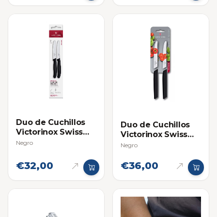
Duo de Cuchillos
Duo de Cuchillos
Victorinox Swiss
Victorinox Swiss
Classic para
Negro
Modern Para
Negro
Tomate y Mesa
Tomate
Negros
€32,00
€36,00