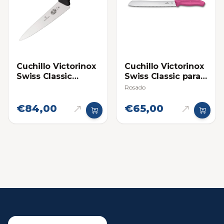
Cuchillo Victorinox
Cuchillo Victorinox
Swiss Classic
Swiss Classic para
Fibrox 7.5 Pulgadas
Pan Mango
Rosado
Filo de Sierra
€84,00
€65,00