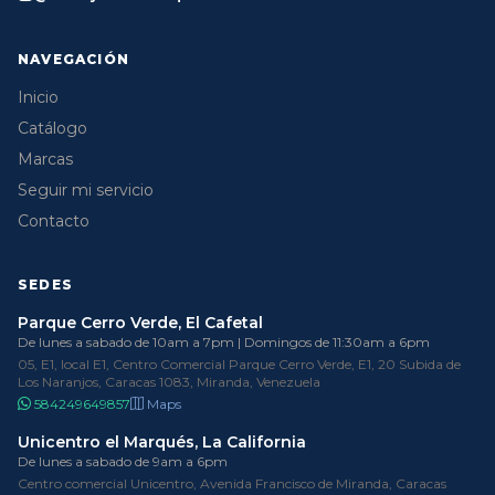
NAVEGACIÓN
Inicio
Catálogo
Marcas
Seguir mi servicio
Contacto
SEDES
Parque Cerro Verde, El Cafetal
De lunes a sabado de 10am a 7pm | Domingos de 11:30am a 6pm
05, E1, local E1, Centro Comercial Parque Cerro Verde, E1, 20 Subida de
Los Naranjos, Caracas 1083, Miranda, Venezuela
584249649857
Maps
Unicentro el Marqués, La California
De lunes a sabado de 9am a 6pm
Centro comercial Unicentro, Avenida Francisco de Miranda, Caracas