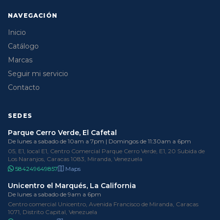
NAVEGACIÓN
Inicio
Catálogo
Marcas
Seguir mi servicio
Contacto
SEDES
Parque Cerro Verde, El Cafetal
De lunes a sabado de 10am a 7pm | Domingos de 11:30am a 6pm
05, E1, local E1, Centro Comercial Parque Cerro Verde, E1, 20 Subida de
Los Naranjos, Caracas 1083, Miranda, Venezuela
584249649857
Maps
Unicentro el Marqués, La California
De lunes a sabado de 9am a 6pm
Centro comercial Unicentro, Avenida Francisco de Miranda, Caracas
1071, Distrito Capital, Venezuela