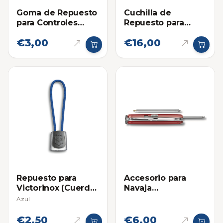
Goma de Repuesto
Cuchilla de
para Controles
Repuesto para
Nova
Tijera Eléctrica Pink
€3,00
€16,00
Power - Carton y
Otros
Accesorio para
Repuesto para
Navaja
Victorinox (Cuerda
Multifuncional:
para Cremallera)
Azul
Bolígrafo Corto
Victorinox -
€2,50
€6,00