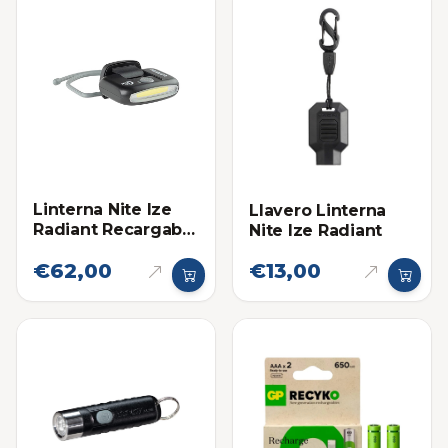
Linterna Nite Ize
Llavero Linterna
Radiant Recargable
Nite Ize Radiant
Con Correa
€62,00
€13,00
Ajustable