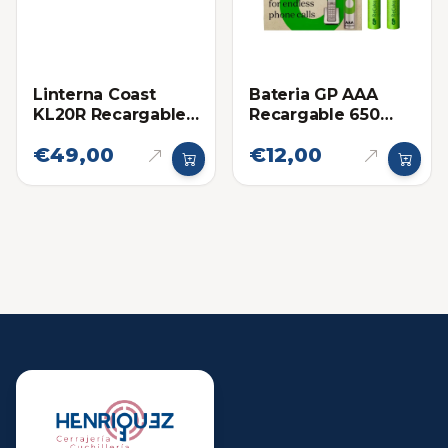
Linterna Coast
Bateria GP AAA
KL20R Recargable
Recargable 650
Negra 380
mAh
€49,00
€12,00
Lumenes