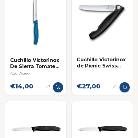
Cuchillo Victorinox
Cuchillo Victorinox
de Picnic Swiss
De Sierra Tomatero
Classic Plegable de
- Individual
Azul Acero
Sierra
€14,00
€27,00