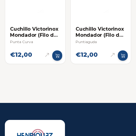
Cuchillo Victorinox
Cuchillo Victorinox
Mondador (Filo de
Mondador (Filo de
Sierra) - Individual
Sierra) - Individual
Punta Curva
Puntiaguda
€12,00
€12,00