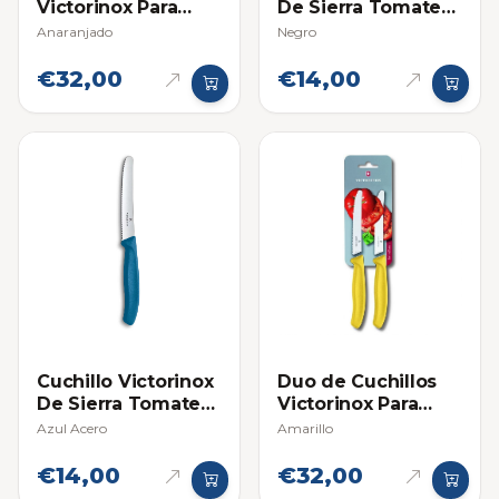
Victorinox Para
De Sierra Tomatero
Tomate
- Individual
Anaranjado
Negro
€32,00
€14,00
Cuchillo Victorinox
Duo de Cuchillos
De Sierra Tomatero
Victorinox Para
- Individual
Tomate
Azul Acero
Amarillo
€14,00
€32,00