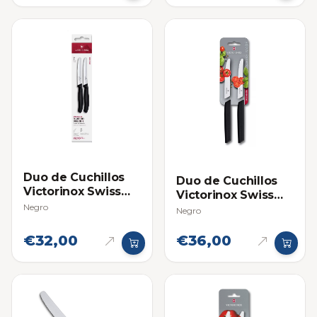
Duo de Cuchillos
Duo de Cuchillos
Victorinox Swiss
Victorinox Swiss
Classic para
Negro
Modern Para
Negro
Tomate y Mesa
Tomate
Negros
€32,00
€36,00