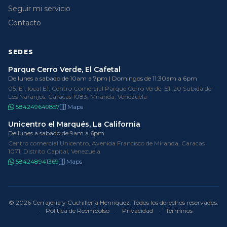
Seguir mi servicio
Contacto
SEDES
Parque Cerro Verde, El Cafetal
De lunes a sabado de 10am a 7pm | Domingos de 11:30am a 6pm
05, E1, local E1, Centro Comercial Parque Cerro Verde, E1, 20 Subida de
Los Naranjos, Caracas 1083, Miranda, Venezuela
584249649857
Maps
Unicentro el Marqués, La California
De lunes a sabado de 9am a 6pm
Centro comercial Unicentro, Avenida Francisco de Miranda, Caracas
1071, Distrito Capital, Venezuela
584248941369
Maps
© 2026 Cerrajería y Cuchillería Henríquez. Todos los derechos reservados.
·
Política de Reembolso
·
Privacidad
·
Términos