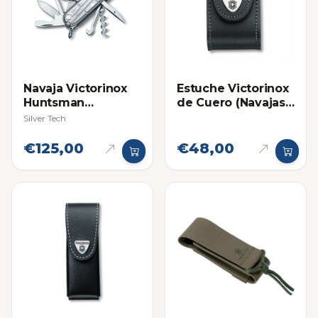
Navaja Victorinox
Estuche Victorinox
Huntsman
de Cuero (Navajas
Multifuncional
Medianas)
Silver Tech
€125,00
€48,00