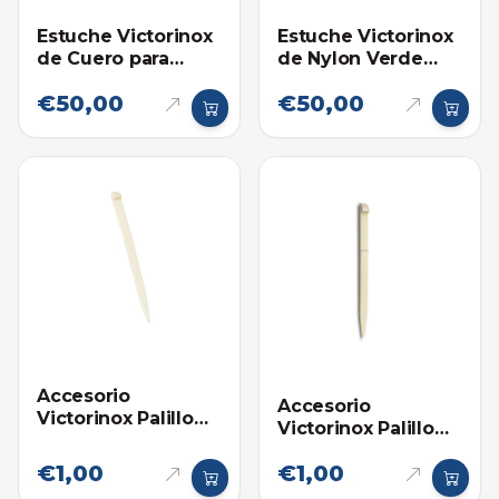
Estuche Victorinox
Estuche Victorinox
de Cuero para
de Nylon Verde
Navajas Grandes
para Navajas
€50,00
€50,00
Grandes
Accesorio
Accesorio
Victorinox Palillo
Victorinox Palillo
Mondadientes
Mondadientes
Grande para
€1,00
€1,00
Pequeño para
Navajas
Navajas Mini