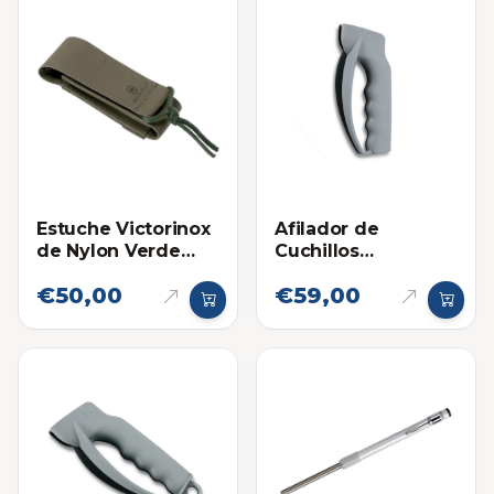
Estuche Victorinox
Afilador de
de Nylon Verde
Cuchillos
para Navajas
Victorinox
€50,00
€59,00
Grandes