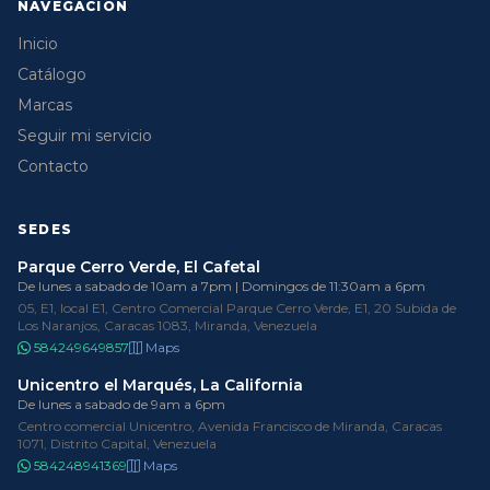
NAVEGACIÓN
Inicio
Catálogo
Marcas
Seguir mi servicio
Contacto
SEDES
Parque Cerro Verde, El Cafetal
De lunes a sabado de 10am a 7pm | Domingos de 11:30am a 6pm
05, E1, local E1, Centro Comercial Parque Cerro Verde, E1, 20 Subida de
Los Naranjos, Caracas 1083, Miranda, Venezuela
584249649857
Maps
Unicentro el Marqués, La California
De lunes a sabado de 9am a 6pm
Centro comercial Unicentro, Avenida Francisco de Miranda, Caracas
1071, Distrito Capital, Venezuela
584248941369
Maps