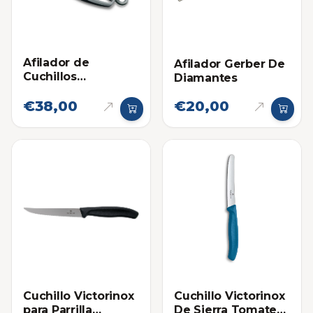
Afilador de
Afilador Gerber De
Cuchillos
Diamantes
Victorinox
€38,00
€20,00
Pequeño
Cuchillo Victorinox
Cuchillo Victorinox
para Parrilla
De Sierra Tomatero