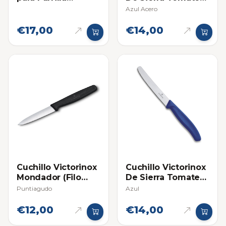
Individual
- Individual
Azul Acero
€17,00
€14,00
Cuchillo Victorinox
Cuchillo Victorinox
Mondador (Filo
De Sierra Tomatero
Liso) - Individual
- Individual
Puntiagudo
Azul
€12,00
€14,00