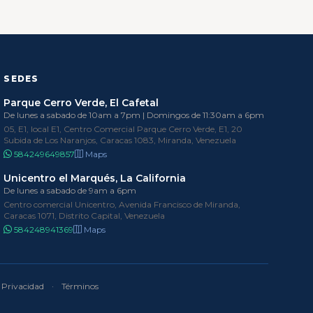
SEDES
Parque Cerro Verde, El Cafetal
De lunes a sabado de 10am a 7pm | Domingos de 11:30am a 6pm
05, E1, local E1, Centro Comercial Parque Cerro Verde, E1, 20
Subida de Los Naranjos, Caracas 1083, Miranda, Venezuela
584249649857
Maps
Unicentro el Marqués, La California
De lunes a sabado de 9am a 6pm
Centro comercial Unicentro, Avenida Francisco de Miranda,
Caracas 1071, Distrito Capital, Venezuela
584248941369
Maps
Privacidad
·
Términos