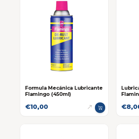
Formula Mecánica Lubricante
Lubric
Flamingo (450ml)
Flami
€10,00
€8,0