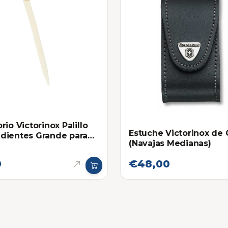
rio Victorinox Palillo
Estuche Victorinox de
dientes Grande para
(Navajas Medianas)
s
0
€48,00