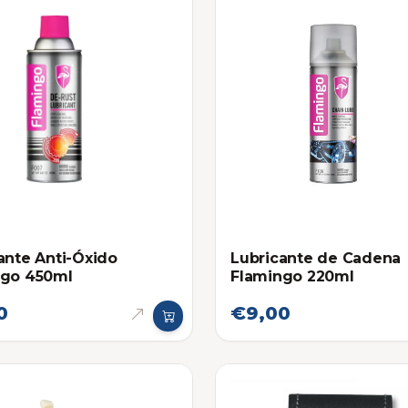
ante Anti-Óxido
Lubricante de Cadena
ngo 450ml
Flamingo 220ml
0
€9,00