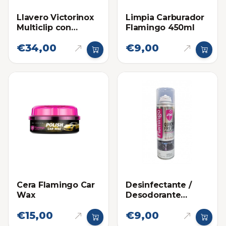
Llavero Victorinox
Limpia Carburador
Multiclip con
Flamingo 450ml
Cadena
€34,00
€9,00
Cera Flamingo Car
Desinfectante /
Wax
Desodorante
Granada Flamingo
€15,00
€9,00
(220ml)