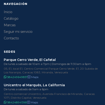
NAVEGACIÓN
Inicio
Catálogo
Marcas
Seguir mi servicio
Contacto
SEDES
Parque Cerro Verde, El Cafetal
De lunes a sabado de 10am a 7pm | Domingos de 11:30am a 6pm
05, E1, local E1, Centro Comercial Parque Cerro Verde, E1, 20 Subida de
Los Naranjos, Caracas 1083, Miranda, Venezuela
584249649857
Maps
Unicentro el Marqués, La California
De lunes a sabado de 9am a 6pm
Centro comercial Unicentro, Avenida Francisco de Miranda, Caracas
1071, Distrito Capital, Venezuela
584248941369
Maps