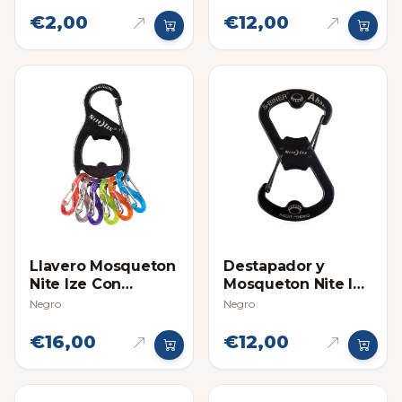
(Llavero)
€2,00
€12,00
Llavero Mosqueton
Destapador y
Nite Ize Con
Mosqueton Nite Ize
Destapador
Acero Inox
Negro
Negro
(Llavero)
€16,00
€12,00