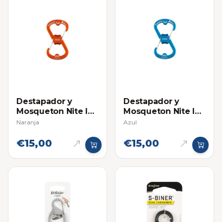
Destapador y
Destapador y
Mosqueton Nite Ize
Mosqueton Nite Ize
Acero Inox
Acero Inox
Naranja
Azul
(Llavero)
(Llavero)
€15,00
€15,00