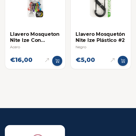
Llavero Mosqueton
Llavero Mosquetón
Nite Ize Con
Nite Ize Plástico #2
Destapador
Acero
Negro
€16,00
€5,00