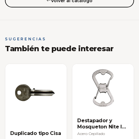
Volver al catálogo
SUGERENCIAS
También te puede interesar
Destapador y
Mosqueton Nite Ize
Acero Inox
Duplicado tipo Cisa
Acero Cepillado