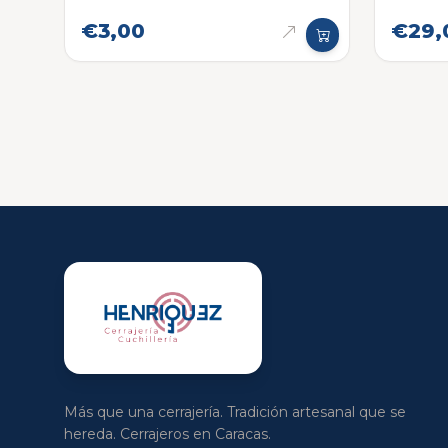
€3,00
€29,
Más que una cerrajería. Tradición artesanal que se
hereda. Cerrajeros en Caracas.