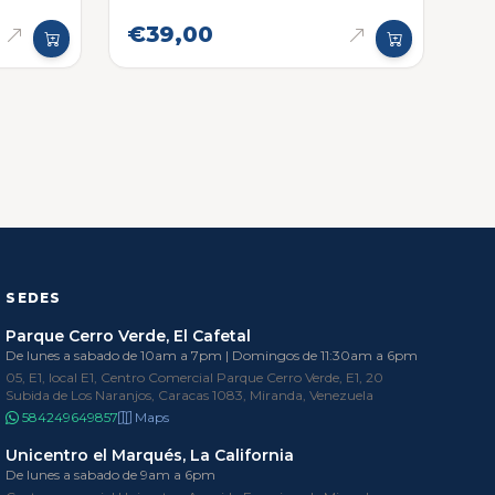
€39,00
SEDES
Parque Cerro Verde, El Cafetal
De lunes a sabado de 10am a 7pm | Domingos de 11:30am a 6pm
05, E1, local E1, Centro Comercial Parque Cerro Verde, E1, 20
Subida de Los Naranjos, Caracas 1083, Miranda, Venezuela
584249649857
Maps
Unicentro el Marqués, La California
De lunes a sabado de 9am a 6pm