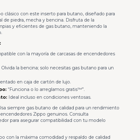
o clásico con este inserto para butano, diseñado para
al de piedra, mecha y bencina. Disfruta de la
mpias y eficientes de gas butano, manteniendo la
o.
:
atible con la mayoría de carcasas de encendedores
Olvida la bencina; solo necesitas gas butano para un
ntado en caja de cartón de lujo.
po:
“Funciona o lo arreglamos gratis™”.
to:
Ideal incluso en condiciones ventosas.
. Usa siempre gas butano de calidad para un rendimiento
 encendedores Zippo genuinos. Consulta
edor para asegurar compatibilidad con tu modelo
ppo con la máxima comodidad y respaldo de calidad