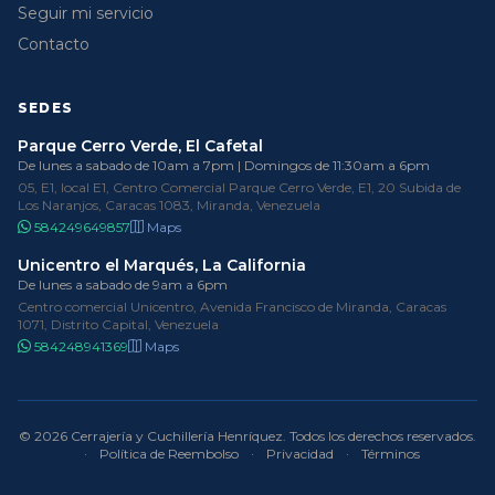
Seguir mi servicio
Contacto
SEDES
Parque Cerro Verde, El Cafetal
De lunes a sabado de 10am a 7pm | Domingos de 11:30am a 6pm
05, E1, local E1, Centro Comercial Parque Cerro Verde, E1, 20 Subida de
Los Naranjos, Caracas 1083, Miranda, Venezuela
584249649857
Maps
Unicentro el Marqués, La California
De lunes a sabado de 9am a 6pm
Centro comercial Unicentro, Avenida Francisco de Miranda, Caracas
1071, Distrito Capital, Venezuela
584248941369
Maps
© 2026 Cerrajería y Cuchillería Henríquez. Todos los derechos reservados.
·
Política de Reembolso
·
Privacidad
·
Términos